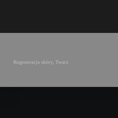
Modelowanie ust
Radi
Regeneracja skóry
,
Twarz