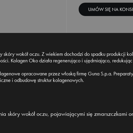
UMÓW SIĘ NA KONSU
ry skóry wokół oczu. Z wiekiem dochodzi do spadku produkcji k
ości. Kolagen Oko działa regenerująco i ujędrniająco, redukując 
agenowe opracowane przez włoską firmę Guna S.p.a. Preparaty t
iczne i odbudowę struktur kolagenowych.
ia skóry wokół oczu, pojawiającymi się zmarszczkami ora