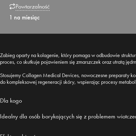
Powtarzalność
1 na miesiąc
Zabieg oparty na kolagenie, który pomaga w odbudowie struktu
proces, co skutkuje pojawieniem się zmarszczek oraz utratą jędrn
Stosujemy Collagen Medical Devices, nowoczesne preparaty kol
do kompleksowej regeneracji skóry, wspierając procesy metabol
Dla kogo
Idealny dla osób borykających się z problemem wiotczen