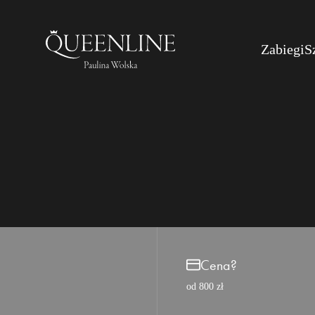
Zabiegi
S
Cena?
od 800 zł