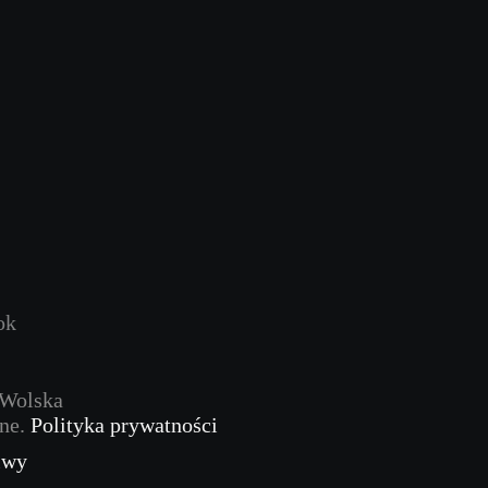
ok
 Wolska
one.
Polityka prywatności
iwy