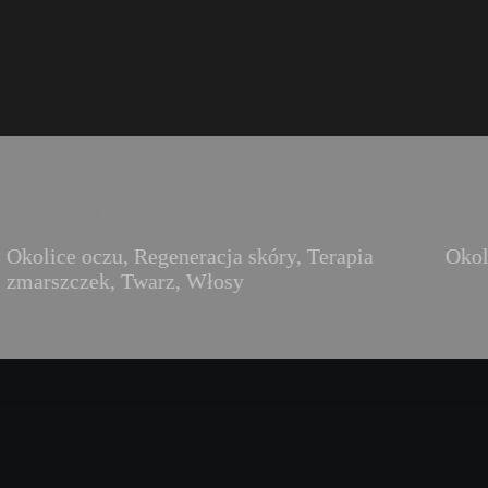
ofrekwencja mikroigłowa
Stymulato
Okolice oczu
,
Regeneracja skóry
,
Terapia
Okol
zmarszczek
,
Twarz
,
Włosy